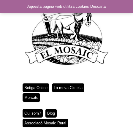
Aquesta pàgina web utilitza cookies
Descarta
Botiga Online
La meva Cistella
Mercats
Qui som?
Blog
Associacó Mosaic Rural