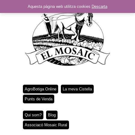
Aquesta pàgina web utilitza cookies
Descarta
AgroBotiga Online
La meva Cistella
Punts de Venda
Qui som?
Blog
Associacó Mosaic Rural