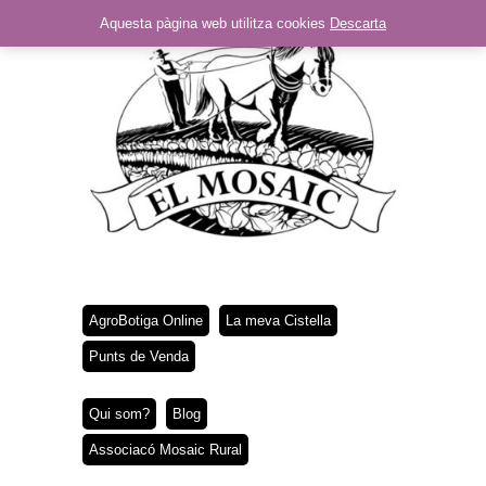
Aquesta pàgina web utilitza cookies
Descarta
AgroBotiga Online
La meva Cistella
Punts de Venda
Qui som?
Blog
Associacó Mosaic Rural