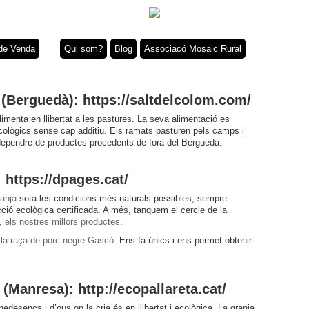
de Venda
Qui som?
Blog
Associacó Mosaic Rural
 (Berguedà): https://saltdelcolom.com/
alimenta en llibertat a les pastures. La seva alimentació es
ològics sense cap additiu. Els ramats pasturen pels camps i
 dependre de productes procedents de fora del Berguedà.
 https://dpages.cat/
ranja
sota les condicions més naturals possibles, sempre
ió ecològica certificada. A més, tanquem el cercle de la
à,
els nostres millors productes
.
b
la raça de porc negre Gascó
. Ens fa únics i ens permet obtenir
 (Manresa): http://ecopallareta.cat/
desencs i d’ous on la cria és en llibertat i ecològica. La granja