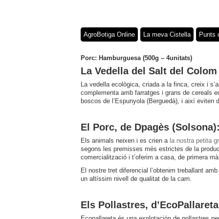
AgroBotiga Online
La meva Cistella
Punts 
Porc: Hamburguesa (500g – 4unitats)
La Vedella del Salt del Colom
La vedella ecològica, criada a la finca, creix i s’
complementa amb farratges i grans de cereals ec
boscos de l’Espunyola (Berguedà), i així eviten
El Porc, de Dpagès (Solsona):
Els animals neixen i es crien a
la nostra petita g
segons les premisses més estrictes de la producc
comercialització i t’oferim a casa, de primera m
El nostre tret diferencial l’obtenim treballant am
un altíssim nivell de qualitat de la carn.
Els Pollastres, d’EcoPallareta
Ecopallareta és una explotación de pollastres pene