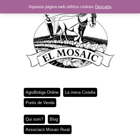
Aquesta pàgina web utilitza cookies
Descarta
AgroBotiga Online
La meva Cistella
Punts de Venda
Qui som?
Blog
Associacó Mosaic Rural