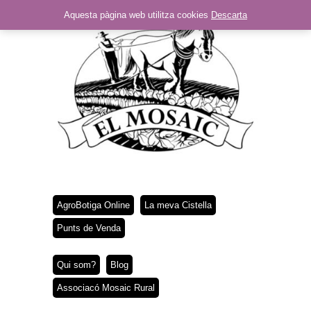
Aquesta pàgina web utilitza cookies
Descarta
AgroBotiga Online
La meva Cistella
Punts de Venda
Qui som?
Blog
Associacó Mosaic Rural