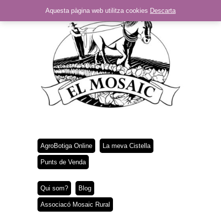
Aquesta pàgina web utilitza cookies
Descarta
AgroBotiga Online
La meva Cistella
Punts de Venda
Qui som?
Blog
Associacó Mosaic Rural