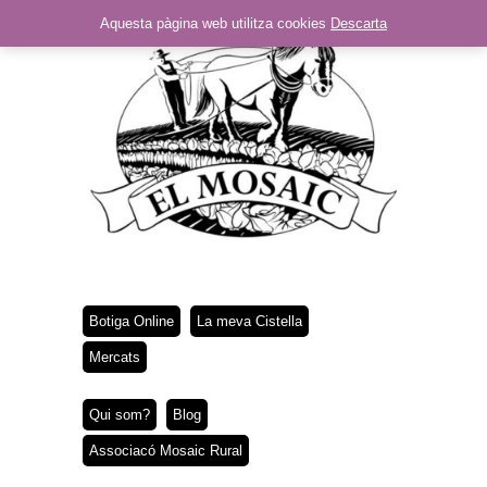
Aquesta pàgina web utilitza cookies
Descarta
Botiga Online
La meva Cistella
Mercats
Qui som?
Blog
Associacó Mosaic Rural