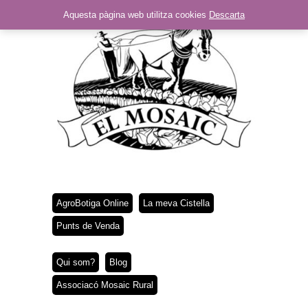
Aquesta pàgina web utilitza cookies
Descarta
AgroBotiga Online
La meva Cistella
Punts de Venda
Qui som?
Blog
Associacó Mosaic Rural